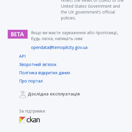
reflect the views of USAID or the
United States Government and
the UK government’s official
policies.
Якщо ви маєте зауваження або пропозиції,
будь ласка, напишіть нам:
opendata@ternopilcity.gov.ua
API
Зворотний зв'язок
Політика відкритих даних
Про портал
Дослідна експлуатація
За підтримки