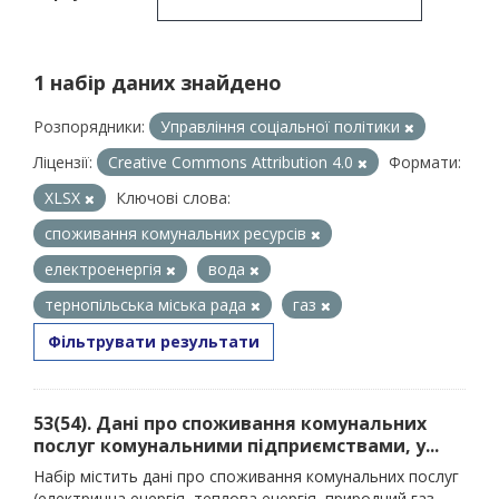
1 набір даних знайдено
Розпорядники:
Управління соціальної політики
Ліцензії:
Creative Commons Attribution 4.0
Формати:
XLSX
Ключові слова:
споживання комунальних ресурсів
електроенергія
вода
тернопільська міська рада
газ
Фільтрувати результати
53(54). Дані про споживання комунальних
послуг комунальними підприємствами, у...
Набір містить дані про споживання комунальних послуг
(електрична енергія, теплова енергія, природний газ,