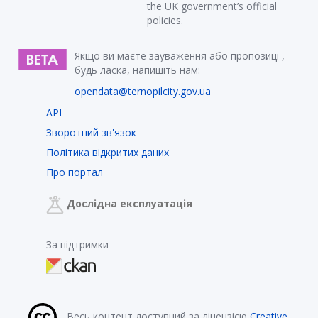
the UK government’s official
policies.
Якщо ви маєте зауваження або пропозиції,
будь ласка, напишіть нам:
opendata@ternopilcity.gov.ua
API
Зворотний зв'язок
Політика відкритих даних
Про портал
Дослідна експлуатація
За підтримки
Весь контент доступний за ліцензією
Creative