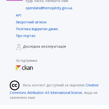
будь ласка, напишіть нам:
opendata@ternopilcity.gov.ua
API
Зворотний зв'язок
Політика відкритих даних
Про портал
Дослідна експлуатація
За підтримки
Весь контент доступний за ліцензією
Creative
Commons Attribution 4.0 International license
, якщо не
зазначено інше