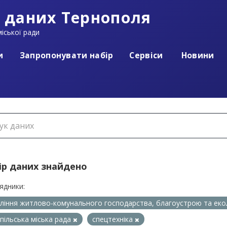
 даних Тернополя
іської ради
и
Запропонувати набір
Сервіси
Новини
ір даних знайдено
ядники:
ління житлово-комунального господарства, благоустрою та еко
пільська міська рада
спецтехніка