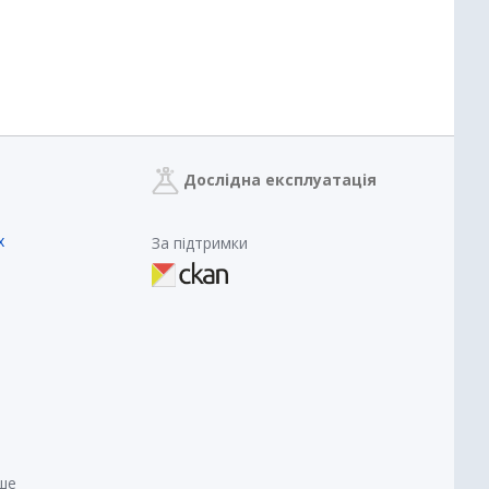
Дослідна експлуатація
х
За підтримки
нше