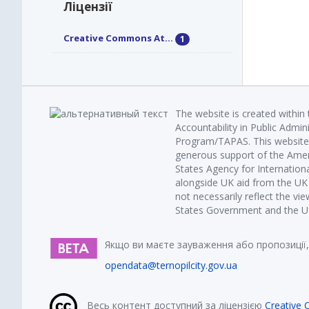
Ліцензії
Creative Commons At...
1
The website is created within
Accountability in Public Admin
Program/TAPAS. This website 
generous support of the Amer
States Agency for Internatio
alongside UK aid from the U
not necessarily reflect the vi
States Government and the UK 
Якщо ви маєте зауваження або пропозиції,
opendata@ternopilcity.gov.ua
Весь контент доступний за ліцензією
Creative 