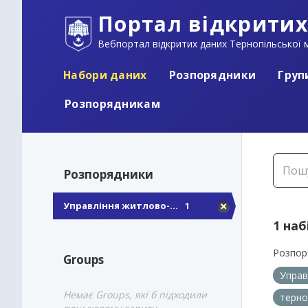
Портал відкритих
Вебпортал відкритих даних Тернопільської м
Набори даних
Розпорядники
Груп
Розпорядникам
Розпорядники
Управління житлово-...
1
1 наб
Розпор
Groups
Управ
Немає Groups, які б підходили
терно