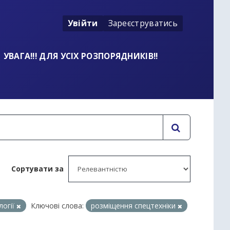
Увійти
Зареєструватись
УВАГА!!! ДЛЯ УСІХ РОЗПОРЯДНИКІВ!!
Сортувати за
логії
Ключові слова:
розміщення спецтехніки