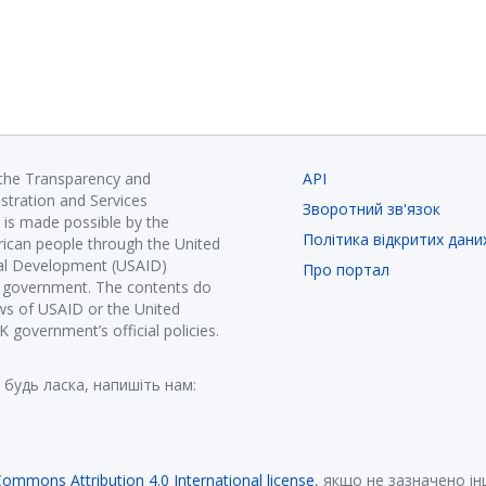
 the Transparency and
API
istration and Services
Зворотний зв'язок
is made possible by the
Політика відкритих дани
ican people through the United
nal Development (USAID)
Про портал
K government. The contents do
ews of USAID or the United
government’s official policies.
 будь ласка, напишіть нам:
Commons Attribution 4.0 International license
, якщо не зазначено і