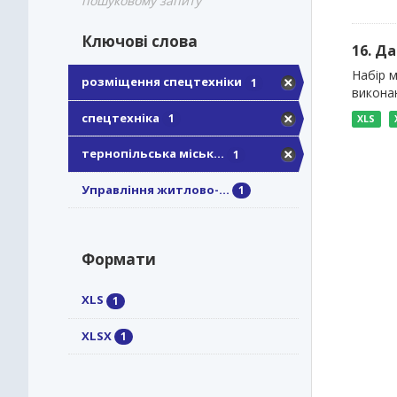
пошуковому запиту
Ключові слова
16. Д
Набір 
розміщення спецтехніки
1
викона
спецтехніка
1
XLS
тернопільська міськ...
1
Управління житлово-...
1
Формати
XLS
1
XLSX
1