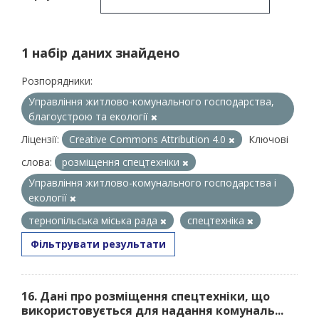
1 набір даних знайдено
Розпорядники:
Управління житлово-комунального господарства,
благоустрою та екології
Ліцензії:
Creative Commons Attribution 4.0
Ключові
слова:
розміщення спецтехніки
Управління житлово-комунального господарства і
екології
тернопільська міська рада
спецтехніка
Фільтрувати результати
16. Дані про розміщення спецтехніки, що
використовується для надання комуналь...