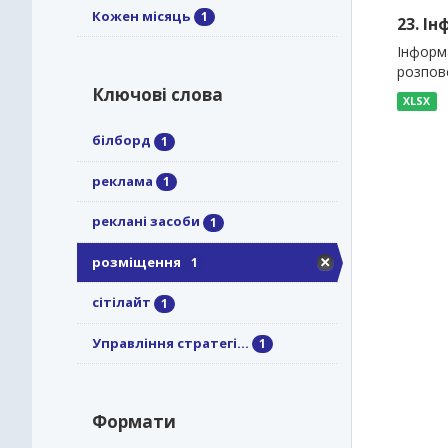
Кожен місяць
1
23. І
Інформа
розпов
Ключові слова
XLSX
білборд
1
реклама
1
реклані засоби
1
розміщення
1
сітілайт
1
Управління стратегі...
1
Формати