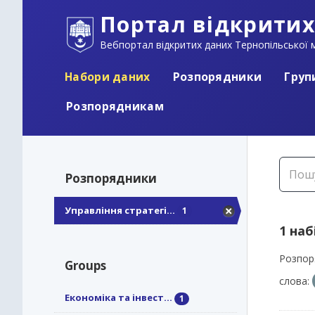
Портал відкритих
Вебпортал відкритих даних Тернопільської м
Набори даних
Розпорядники
Груп
Розпорядникам
Розпорядники
Управління стратегі...
1
1 наб
Розпор
Groups
слова:
Економіка та інвест...
1