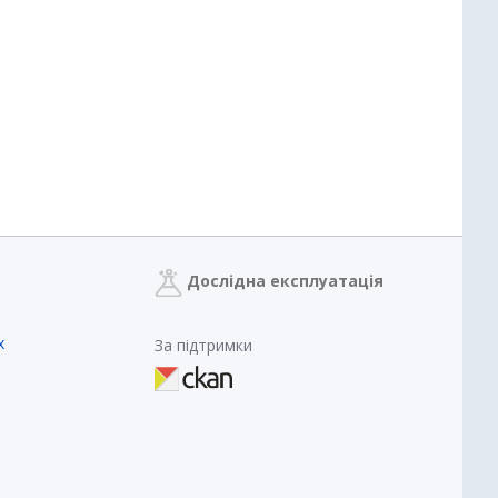
Дослідна експлуатація
х
За підтримки