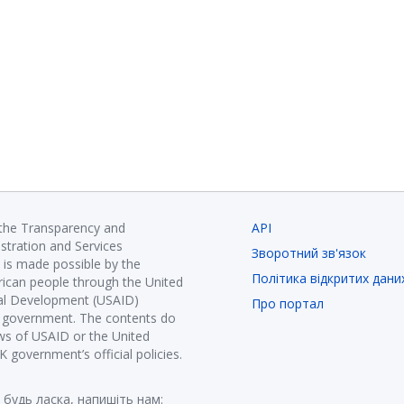
 the Transparency and
API
istration and Services
Зворотний зв'язок
is made possible by the
Політика відкритих дани
ican people through the United
nal Development (USAID)
Про портал
K government. The contents do
ews of USAID or the United
government’s official policies.
 будь ласка, напишіть нам: