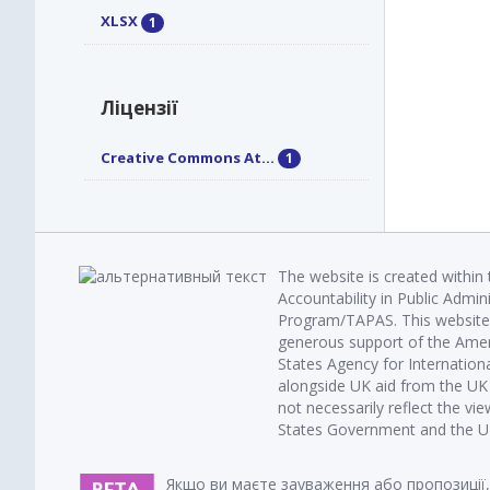
XLSX
1
Ліцензії
Creative Commons At...
1
The website is created within
Accountability in Public Admin
Program/TAPAS. This website 
generous support of the Amer
States Agency for Internatio
alongside UK aid from the U
not necessarily reflect the vi
States Government and the UK 
Якщо ви маєте зауваження або пропозиції,