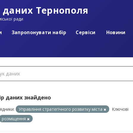
 даних Тернополя
іської ради
и
Запропонувати набір
Сервіси
Новини
ір даних знайдено
ядники:
Управління стратегічного розвитку міста
Ключові
розміщення