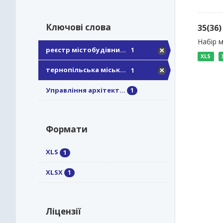
Ключові слова
35(36
Набір 
реєстр містобудівни...
1
XLS
тернопільська міськ...
1
Управління архітект...
1
Формати
XLS
1
XLSX
1
Ліцензії