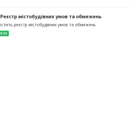
) Реєстр містобудівних умов та обмежень
містить реєстр містобудівних умов та обмежень
XLSX