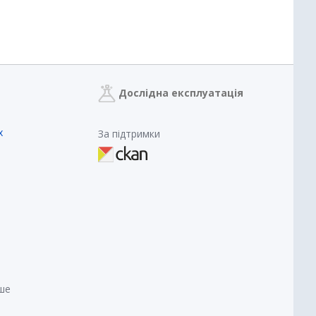
Дослідна експлуатація
х
За підтримки
нше