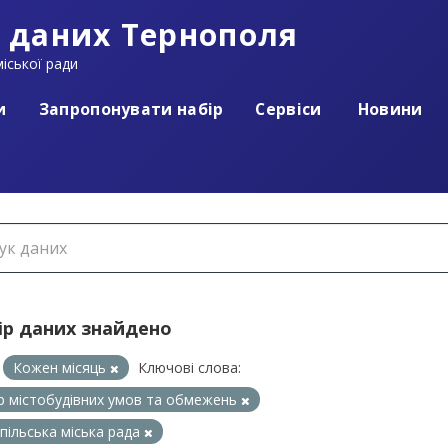
 даних Тернополя
іської ради
и
Запропонувати набір
Сервіси
Новини
ір даних знайдено
Кожен місяць
Ключові слова:
р містобудівних умов та обмежень
пільська міська рада