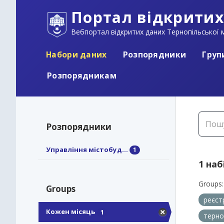
Портал відкритих
Вебпортал відкритих даних Тернопільської м
Набори даних
Розпорядники
Груп
Розпорядникам
Розпорядники
Управління містобуд...
1
1 наб
Groups:
Groups
реєст
Кожен місяць
1
терно