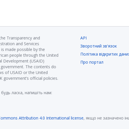
 the Transparency and
API
istration and Services
Зворотний зв'язок
is made possible by the
Політика відкритих дани
ican people through the United
nal Development (USAID)
Про портал
K government. The contents do
ews of USAID or the United
government’s official policies.
 будь ласка, напишіть нам:
Commons Attribution 4.0 International license
, якщо не зазначено і