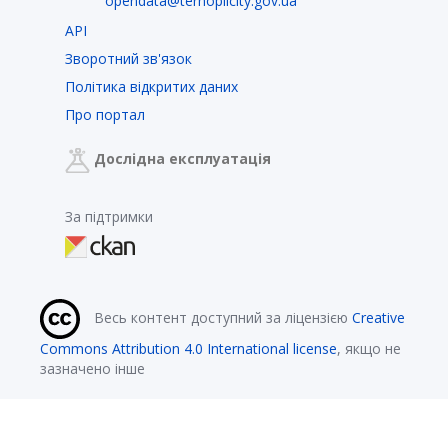
opendata@ternopilcity.gov.ua
API
Зворотний зв'язок
Політика відкритих даних
Про портал
Дослідна експлуатація
За підтримки
Весь контент доступний за ліцензією
Creative
Commons Attribution 4.0 International license
, якщо не
зазначено інше