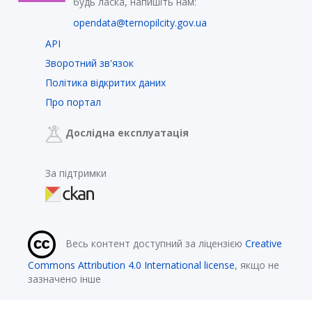
будь ласка, напишіть нам:
opendata@ternopilcity.gov.ua
API
Зворотний зв'язок
Політика відкритих даних
Про портал
Дослідна експлуатація
За підтримки
Весь контент доступний за ліцензією
Creative
Commons Attribution 4.0 International license
, якщо не
зазначено інше