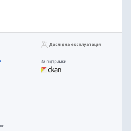
Дослідна експлуатація
х
За підтримки
нше