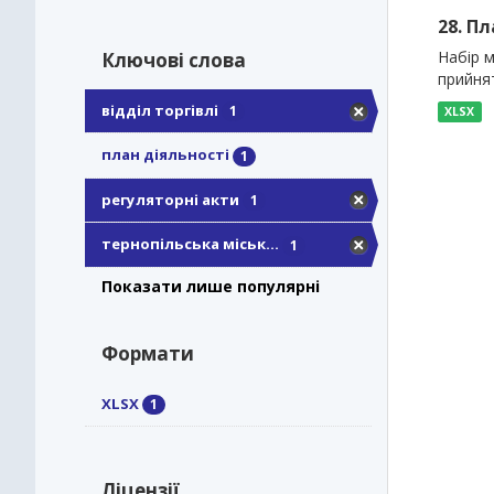
28. П
Набір м
Ключові слова
прийнят
відділ торгівлі
1
XLSX
план діяльності
1
регуляторні акти
1
тернопільська міськ...
1
Показати лише популярні
Формати
XLSX
1
Ліцензії