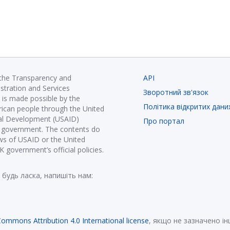
 the Transparency and
API
istration and Services
Зворотний зв'язок
is made possible by the
Політика відкритих дани
ican people through the United
nal Development (USAID)
Про портал
K government. The contents do
ews of USAID or the United
government’s official policies.
 будь ласка, напишіть нам:
Commons Attribution 4.0 International license
, якщо не зазначено і