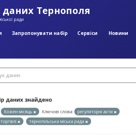
 даних Тернополя
іської ради
и
Запропонувати набір
Сервіси
Новини
ір даних знайдено
Кожен місяць
Ключові слова:
регуляторні акти
 торгівлі
тернопільська міська рада