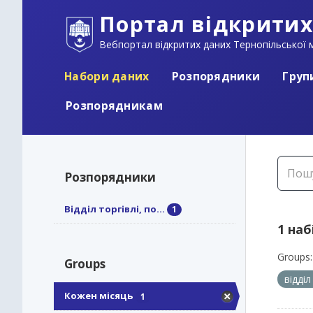
Портал відкритих
Вебпортал відкритих даних Тернопільської м
Набори даних
Розпорядники
Груп
Розпорядникам
Розпорядники
Відділ торгівлі, по...
1
1 наб
Groups:
Groups
відділ
Кожен місяць
1