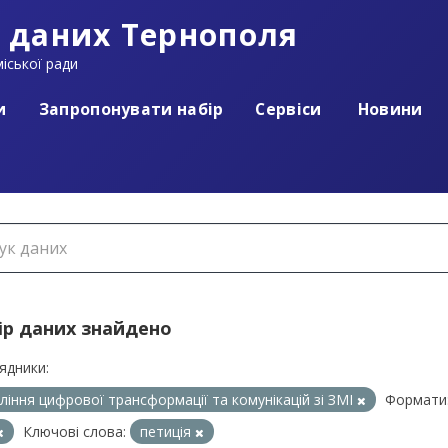
 даних Тернополя
іської ради
и
Запропонувати набір
Сервіси
Новини
ір даних знайдено
ядники:
ління цифрової трансформації та комунікацій зі ЗМІ
Формати
Ключові слова:
петиція