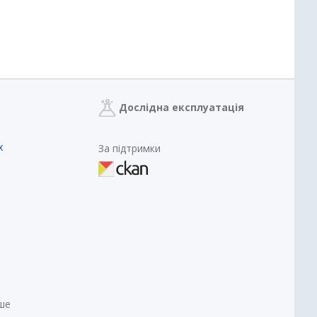
Дослідна експлуатація
х
За підтримки
нше