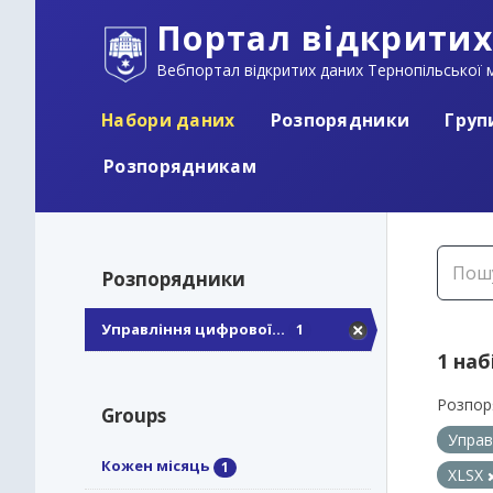
Портал відкритих
Вебпортал відкритих даних Тернопільської м
Набори даних
Розпорядники
Груп
Розпорядникам
Розпорядники
Управління цифрової...
1
1 наб
Розпор
Groups
Управ
Кожен місяць
1
XLSX