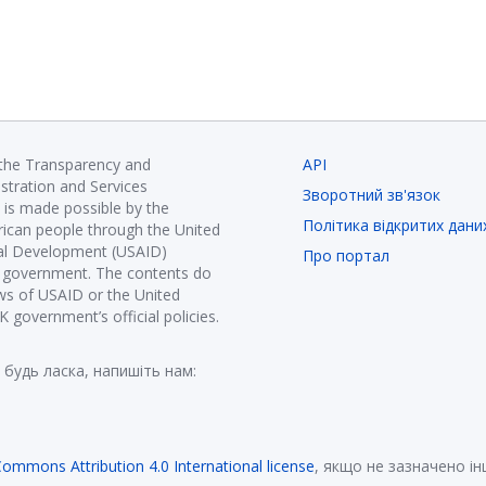
 the Transparency and
API
istration and Services
Зворотний зв'язок
is made possible by the
Політика відкритих дани
ican people through the United
nal Development (USAID)
Про портал
K government. The contents do
ews of USAID or the United
government’s official policies.
 будь ласка, напишіть нам:
Commons Attribution 4.0 International license
, якщо не зазначено і