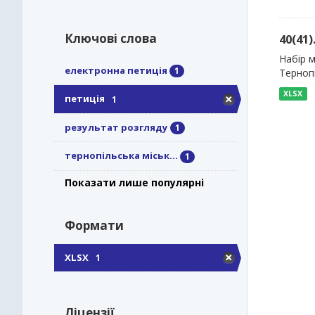
Ключові слова
40(41)
Набір м
електронна петиція
1
Тернопі
XLSX
петиція
1
результат розгляду
1
тернопільська міськ...
1
Показати лише популярні
Формати
XLSX
1
Ліцензії