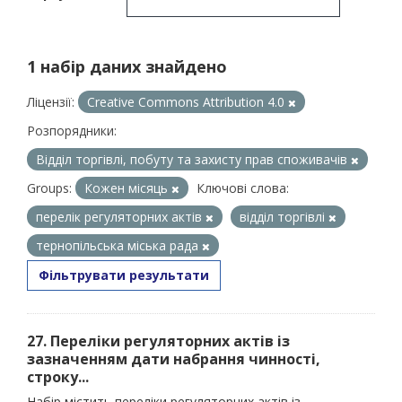
1 набір даних знайдено
Ліцензії:
Creative Commons Attribution 4.0
Розпорядники:
Відділ торгівлі, побуту та захисту прав споживачів
Groups:
Кожен місяць
Ключові слова:
перелік регуляторних актів
відділ торгівлі
тернопільська міська рада
Фільтрувати результати
27. Переліки регуляторних актів із
зазначенням дати набрання чинності,
строку...
Набір містить переліки регуляторних актів із