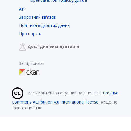
opendata@ternopilcity.gov.ua
API
Зворотний зв'язок
Політика відкритих даних
Про портал
Дослідна експлуатація
За підтримки
Весь контент доступний за ліцензією
Creative
Commons Attribution 4.0 International license
, якщо не
зазначено інше