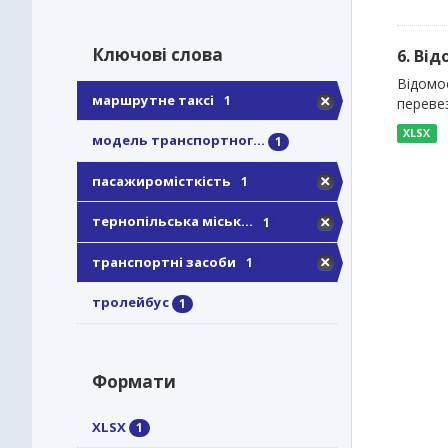
Ключові слова
6. Ві
Відомо
маршрутне таксі
1
перевез
XLSX
модель транспортног...
1
пасажиромісткість
1
тернопільська міськ...
1
транспортні засоби
1
тролейбус
1
Формати
XLSX
1