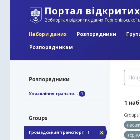
Портал відкритих
Вебпортал відкритих даних Тернопільської м
Набори даних
Розпорядники
Груп
Розпорядникам
Розпорядники
Управління транспо...
1
1 наб
Groups:
Groups
пасаж
Громадський транспорт
1
терно