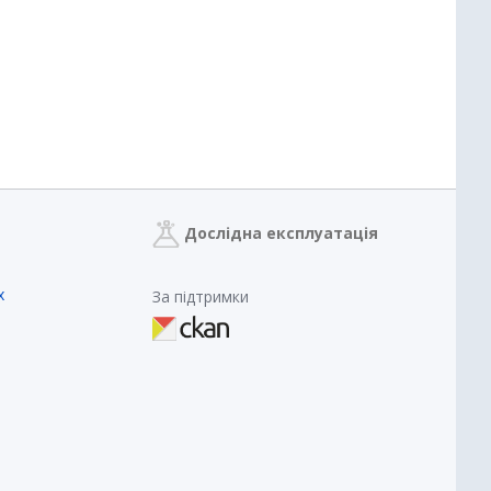
Дослідна експлуатація
х
За підтримки