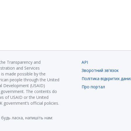
 the Transparency and
API
istration and Services
Зворотний зв'язок
is made possible by the
Політика відкритих дани
ican people through the United
nal Development (USAID)
Про портал
K government. The contents do
ews of USAID or the United
government’s official policies.
 будь ласка, напишіть нам: