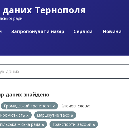
 даних Тернополя
іської ради
и
Запропонувати набір
Сервіси
Новини
ір даних знайдено
Громадський транспорт
Ключові слова:
иромісткість
маршрутне таксі
пільська міська рада
транспортні засоби