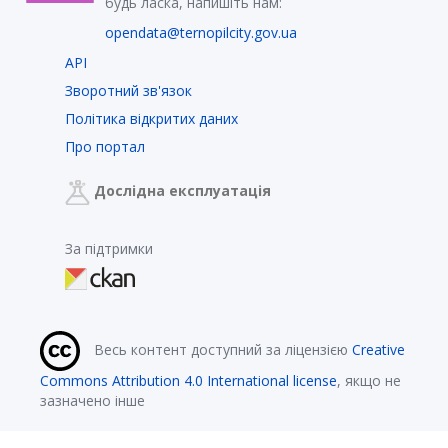
будь ласка, напишіть нам:
opendata@ternopilcity.gov.ua
API
Зворотний зв'язок
Політика відкритих даних
Про портал
Дослідна експлуатація
За підтримки
Весь контент доступний за ліцензією
Creative
Commons Attribution 4.0 International license
, якщо не
зазначено інше