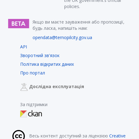
the UK government’s official
policies.
Якщо ви маєте зауваження або пропозиції,
будь ласка, напишіть нам:
opendata@ternopilcity.gov.ua
API
Зворотний зв'язок
Політика відкритих даних
Про портал
Дослідна експлуатація
За підтримки
Весь контент доступний за ліцензією
Creative