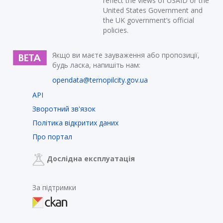
reflect the views of USAID or the
United States Government and
the UK government’s official
policies.
Якщо ви маєте зауваження або пропозиції,
будь ласка, напишіть нам:
opendata@ternopilcity.gov.ua
API
Зворотний зв'язок
Політика відкритих даних
Про портал
Дослідна експлуатація
За підтримки