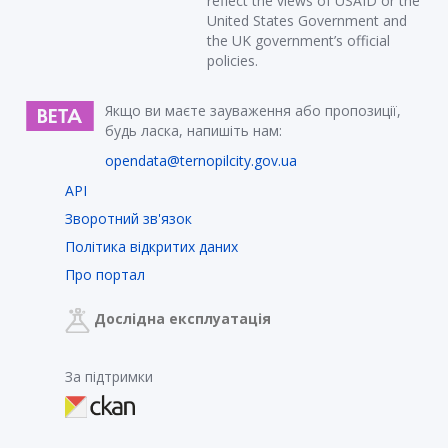
reflect the views of USAID or the
United States Government and
the UK government’s official
policies.
Якщо ви маєте зауваження або пропозиції,
будь ласка, напишіть нам:
opendata@ternopilcity.gov.ua
API
Зворотний зв'язок
Політика відкритих даних
Про портал
Дослідна експлуатація
За підтримки