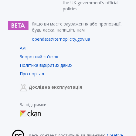
the UK government’s official
policies.
Якщо ви маєте зауваження або пропозиції,
будь ласка, напишіть нам:
opendata@ternopilcity.gov.ua
API
Зворотний зв'язок
Політика відкритих даних
Про портал
Дослідна експлуатація
За підтримки
Весь контент доступний за ліцензією
Creative