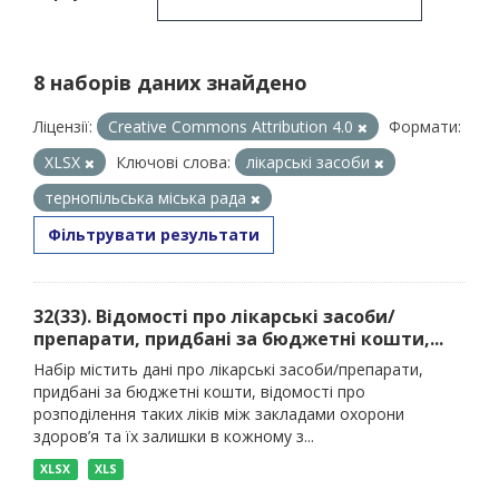
8 наборів даних знайдено
Ліцензії:
Creative Commons Attribution 4.0
Формати:
XLSX
Ключові слова:
лікарські засоби
тернопільська міська рада
Фільтрувати результати
32(33). Відомості про лікарські засоби/
препарати, придбані за бюджетні кошти,...
Набір містить дані про лікарські засоби/препарати,
придбані за бюджетні кошти, відомості про
розподілення таких ліків між закладами охорони
здоров’я та їх залишки в кожному з...
XLSX
XLS