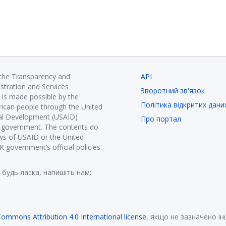
 the Transparency and
API
istration and Services
Зворотний зв'язок
is made possible by the
Політика відкритих дани
ican people through the United
nal Development (USAID)
Про портал
K government. The contents do
ews of USAID or the United
government’s official policies.
 будь ласка, напишіть нам:
Commons Attribution 4.0 International license
, якщо не зазначено і