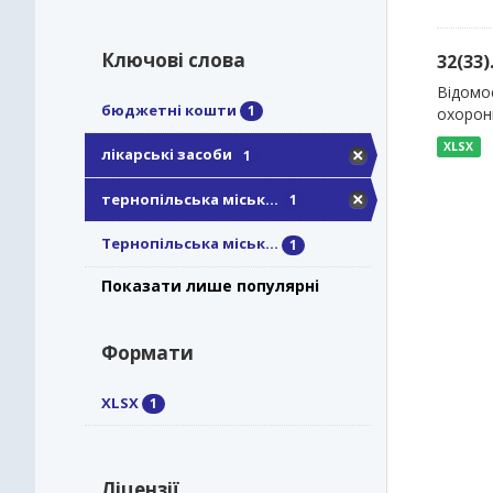
Ключові слова
32(33
Відомос
бюджетні кошти
1
охорони
XLSX
лікарські засоби
1
тернопільська міськ...
1
Тернопільська міськ...
1
Показати лише популярні
Формати
XLSX
1
Ліцензії