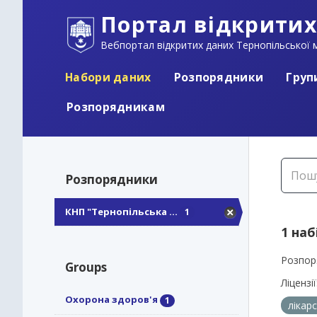
Портал відкритих
Вебпортал відкритих даних Тернопільської м
Набори даних
Розпорядники
Груп
Розпорядникам
Розпорядники
КНП "Тернопільська ...
1
1 наб
Розпор
Groups
Ліцензії
Охорона здоров'я
1
лікар