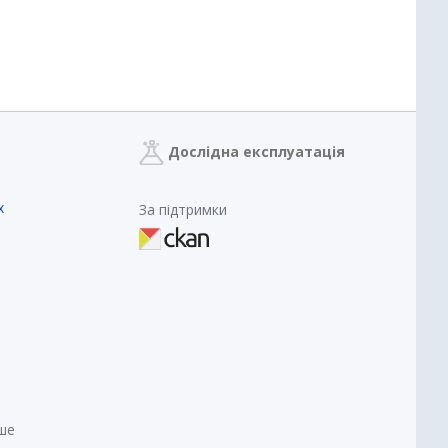
Дослідна експлуатація
х
За підтримки
нше