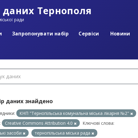
 даних Тернополя
іської ради
и
Запропонувати набір
Сервіси
Новини
ір даних знайдено
ядники:
КНП "Тернопільська комунальна міська лікарня №2"
:
Creative Commons Attribution 4.0
Ключові слова:
ські засоби
тернопільська міська рада