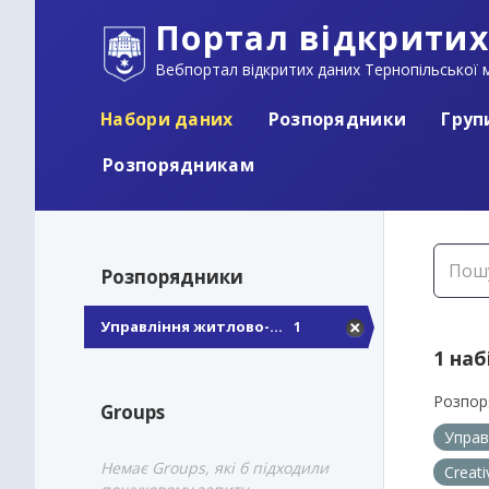
Портал відкритих
Вебпортал відкритих даних Тернопільської м
Набори даних
Розпорядники
Груп
Розпорядникам
Розпорядники
Управління житлово-...
1
1 наб
Розпор
Groups
Управ
Немає Groups, які б підходили
Creat