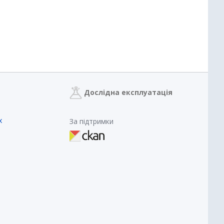
Дослідна експлуатація
х
За підтримки