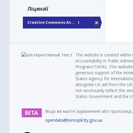
Ліцензії
Creative Commons At...
1
The website is created within
Accountability in Public Admin
Program/TAPAS. This website 
generous support of the Amer
States Agency for Internatio
alongside UK aid from the U
not necessarily reflect the vi
States Government and the UK 
Якщо ви маєте зауваження або пропозиції,
opendata@ternopilcity.gov.ua