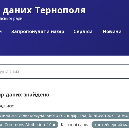
 даних Тернополя
іської ради
и
Запропонувати набір
Сервіси
Новини
ір даних знайдено
ядники:
ління житлово-комунального господарства, благоустрою та еко
ive Commons Attribution 4.0
Ключові слова:
контейнерний м