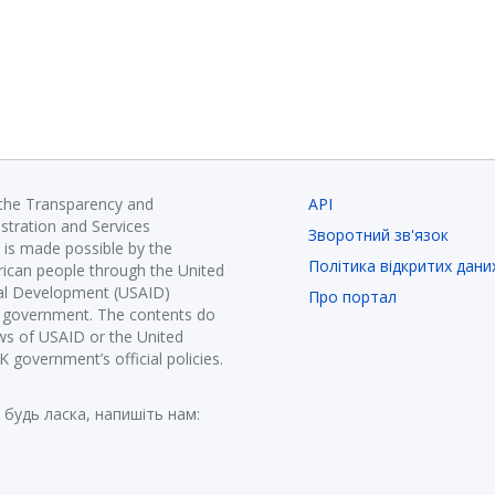
 the Transparency and
API
istration and Services
Зворотний зв'язок
is made possible by the
Політика відкритих дани
ican people through the United
nal Development (USAID)
Про портал
K government. The contents do
ews of USAID or the United
government’s official policies.
 будь ласка, напишіть нам: