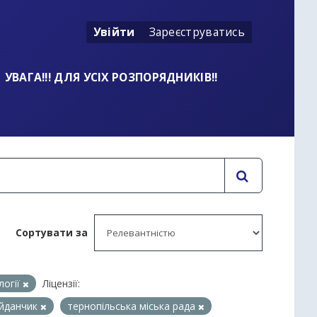
Увійти
Зареєструватись
УВАГА!!! ДЛЯ УСІХ РОЗПОРЯДНИКІВ!!
Сортувати за
логії
Ліцензії:
айданчик
тернопільська міська рада