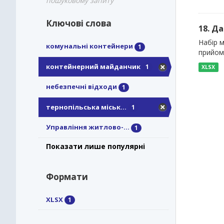
пошуковому запиту
Ключові слова
18. Д
Набір м
комунальні контейнери
1
прийом
контейнерний майданчик
1
XLSX
небезпечні відходи
1
тернопільська міськ...
1
Управління житлово-...
1
Показати лише популярні
Формати
XLSX
1