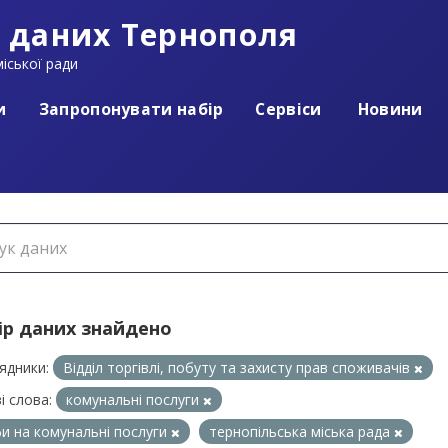
 даних Тернополя
іської ради
и
Запропонувати набір
Сервіси
Новини
ір даних знайдено
ядники:
Відділ торгівлі, побуту та захисту прав споживачів
і слова:
комунальні послуги
и на комунальні послуги
тернопільська міська рада