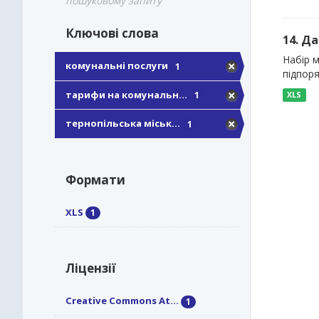
пошуковому запиту
Ключові слова
14. Д
Набір 
комунальні послуги
1
підпоря
тарифи на комунальн...
1
XLS
тернопільська міськ...
1
Формати
XLS
1
Ліцензії
Creative Commons At...
1