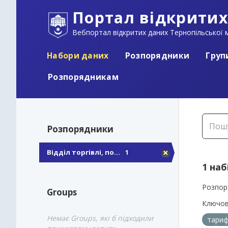
Портал відкритих
Вебпортал відкритих даних Тернопільської м
Набори даних
Розпорядники
Груп
Розпорядникам
Розпорядники
Відділ торгівлі, по...
1
1 наб
Розпор
Groups
Ключов
Немає Groups, які б підходили
тариф