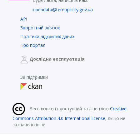
будь ласка, напишіть нам:
opendata@ternopilcity.gov.ua
API
Зворотний зв'язок
Політика відкритих даних
Про портал
Дослідна експлуатація
За підтримки
Весь контент доступний за ліцензією
Creative
Commons Attribution 4.0 International license
, якщо не
зазначено інше