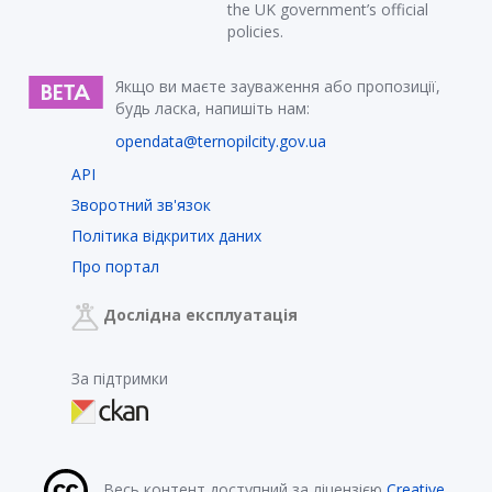
the UK government’s official
policies.
Якщо ви маєте зауваження або пропозиції,
будь ласка, напишіть нам:
opendata@ternopilcity.gov.ua
API
Зворотний зв'язок
Політика відкритих даних
Про портал
Дослідна експлуатація
За підтримки
Весь контент доступний за ліцензією
Creative