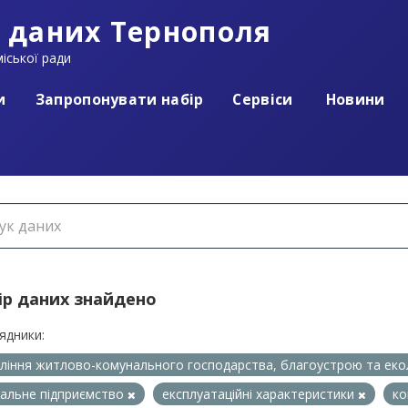
 даних Тернополя
іської ради
и
Запропонувати набір
Сервіси
Новини
ір даних знайдено
ядники:
ління житлово-комунального господарства, благоустрою та еко
альне підприємство
експлуатаційні характеристики
ко