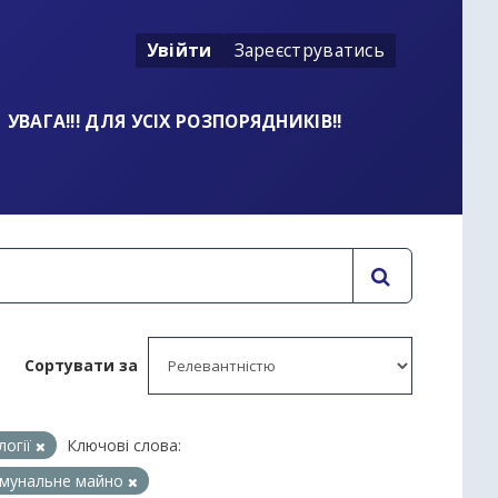
Увійти
Зареєструватись
УВАГА!!! ДЛЯ УСІХ РОЗПОРЯДНИКІВ!!
Сортувати за
логії
Ключові слова:
мунальне майно