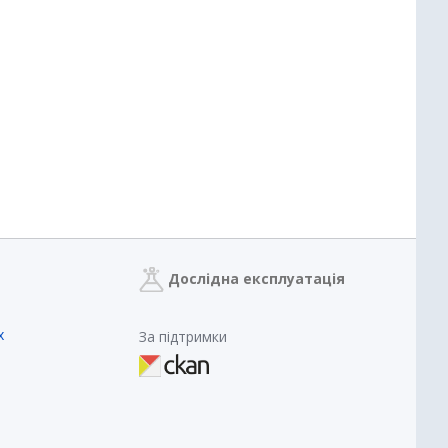
Дослідна експлуатація
х
За підтримки