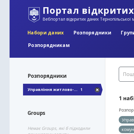
Портал відкритих
Вебпортал відкритих даних Тернопільської м
Набори даних
Розпорядники
Груп
Розпорядникам
Розпорядники
Управління житлово-...
1
1 наб
Розпор
Groups
Управ
Немає Groups, які б підходили
комун