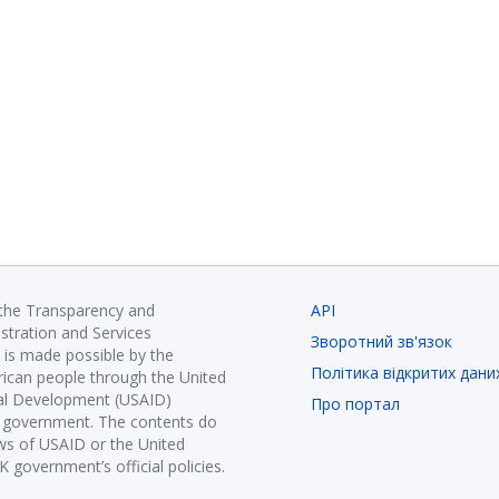
 the Transparency and
API
istration and Services
Зворотний зв'язок
is made possible by the
Політика відкритих дани
ican people through the United
nal Development (USAID)
Про портал
K government. The contents do
ews of USAID or the United
government’s official policies.