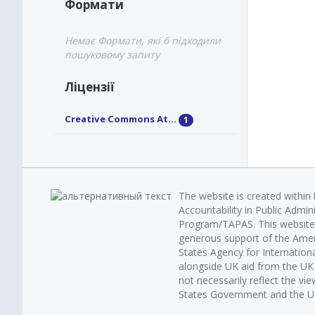
Формати
Немає Формати, які б підходили
пошуковому запиту
Ліцензії
Creative Commons At...
1
The website is created within
Accountability in Public Admin
Program/TAPAS. This website 
generous support of the Amer
States Agency for Internatio
alongside UK aid from the U
not necessarily reflect the vi
States Government and the UK 