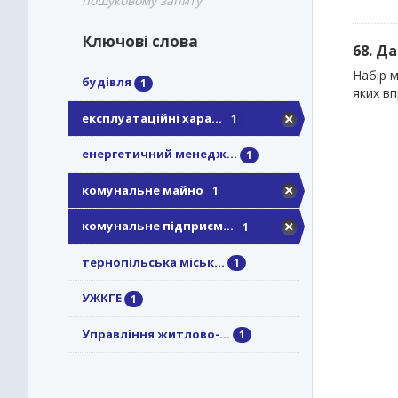
пошуковому запиту
Ключові слова
68. Д
Набір м
будівля
1
яких в
експлуатаційні хара...
1
енергетичний менедж...
1
комунальне майно
1
комунальне підприєм...
1
тернопільська міськ...
1
УЖКГЕ
1
Управління житлово-...
1