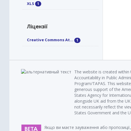
XLS
1
Ліцензії
Creative Commons At...
1
The website is created within
Accountability in Public Admin
Program/TAPAS. This website 
generous support of the Amer
States Agency for Internatio
alongside UK aid from the U
not necessarily reflect the vi
States Government and the UK 
Якщо ви маєте зауваження або пропозиції,