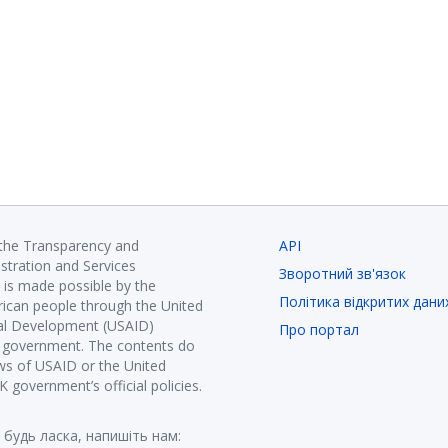
 the Transparency and
API
istration and Services
Зворотний зв'язок
is made possible by the
Політика відкритих дани
ican people through the United
nal Development (USAID)
Про портал
K government. The contents do
ews of USAID or the United
government’s official policies.
 будь ласка, напишіть нам: