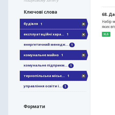
пошуковому запиту
Ключові слова
68. Д
Набір м
будівля
1
яких в
експлуатаційні хара...
1
XLS
енергетичний менедж...
1
комунальне майно
1
комунальне підприєм...
1
тернопільська міськ...
1
управління освіти і...
1
Формати