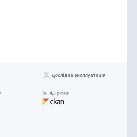
Дослідна експлуатація
х
За підтримки