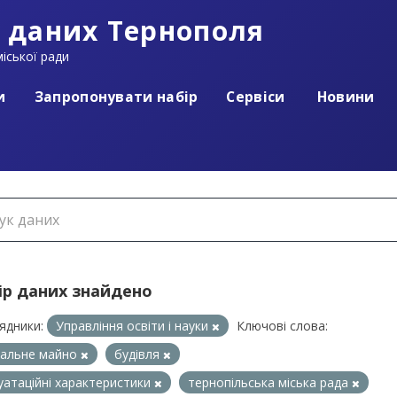
 даних Тернополя
іської ради
и
Запропонувати набір
Сервіси
Новини
ір даних знайдено
ядники:
Управління освіти і науки
Ключові слова:
нальне майно
будівля
уатаційні характеристики
тернопільська міська рада