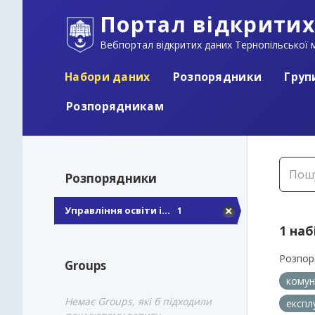
Портал відкритих
Вебпортал відкритих даних Тернопільської м
Набори даних
Розпорядники
Груп
Розпорядникам
Розпорядники
Управління освіти і...
1
1 наб
Розпор
Groups
кому
Немає Groups, які б підходили
експл