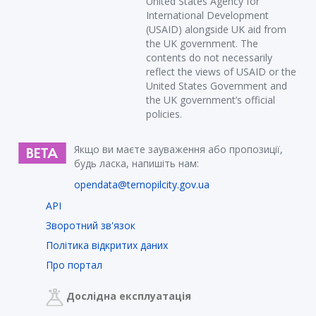
United States Agency for
International Development
(USAID) alongside UK aid from
the UK government. The
contents do not necessarily
reflect the views of USAID or the
United States Government and
the UK government’s official
policies.
Якщо ви маєте зауваження або пропозиції,
будь ласка, напишіть нам:
opendata@ternopilcity.gov.ua
API
Зворотний зв'язок
Політика відкритих даних
Про портал
Дослідна експлуатація