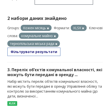
2 набори даних знайдено
Groups:
Кожен місяць
Формати:
XLSX
Ключові
слова:
комунальне майно
тернопільська міська рада
Фільтрувати результати
3. Перелік об’єктів комунальної власності, які
можуть бути передані в оренду ...
Набір містить перелік об’єктів комунальної власності,
які можуть бути передані в оренду Управління обліку та
контролю за використанням комунального майна (до
дати, визначеної...
XLSX