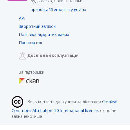
будь ласка, напишіть нам:
opendata@ternopilcity.gov.ua
API
Зворотний зв'язок
Політика відкритих даних
Про портал
Дослідна експлуатація
За підтримки
Весь контент доступний за ліцензією
Creative
Commons Attribution 4.0 International license
, якщо не
зазначено інше