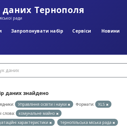
 даних Тернополя
іської ради
и
Запропонувати набір
Сервіси
Новини
ір даних знайдено
ядники:
Управління освіти і науки
Формати:
XLS
і слова:
комунальне майно
уатаційні характеристики
тернопільська міська рада