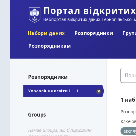
Портал відкритих
Вебпортал відкритих даних Тернопільської м
Набори даних
Розпорядники
Груп
Розпорядникам
Розпорядники
Управління освіти і...
1
1 наб
Розпор
Groups
Ключов
Немає Groups, які б підходили
експл