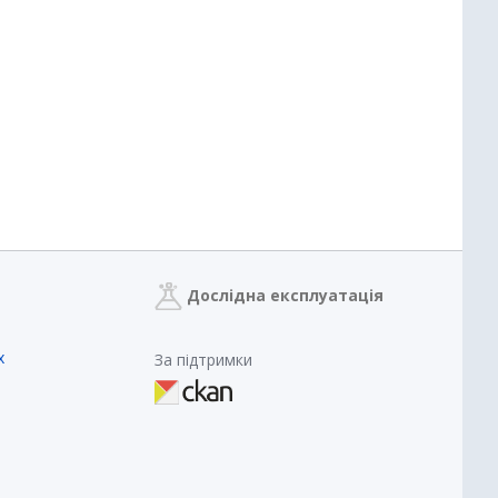
Дослідна експлуатація
х
За підтримки