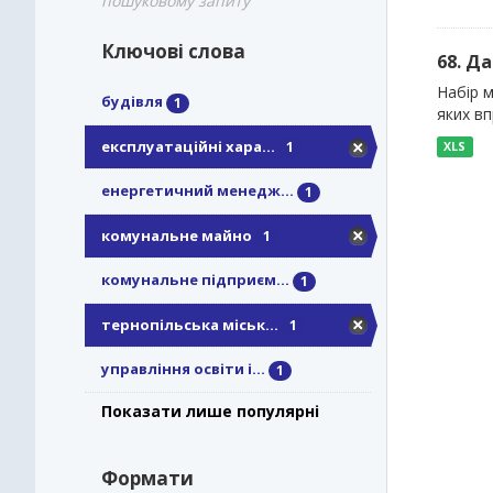
пошуковому запиту
Ключові слова
68. Д
Набір м
будівля
1
яких в
експлуатаційні хара...
1
XLS
енергетичний менедж...
1
комунальне майно
1
комунальне підприєм...
1
тернопільська міськ...
1
управління освіти і...
1
Показати лише популярні
Формати