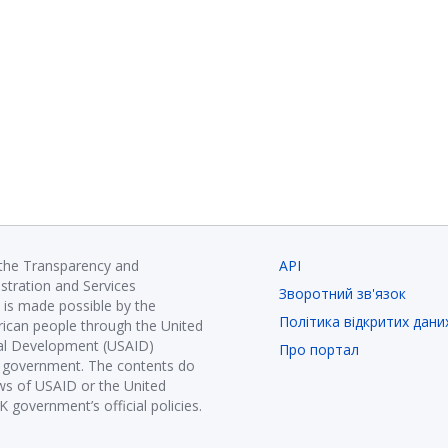
 the Transparency and
API
istration and Services
Зворотний зв'язок
is made possible by the
Політика відкритих дани
ican people through the United
nal Development (USAID)
Про портал
K government. The contents do
ews of USAID or the United
government’s official policies.