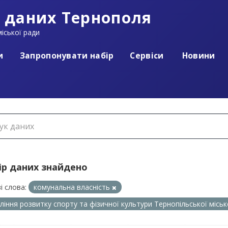
 даних Тернополя
іської ради
и
Запропонувати набір
Сервіси
Новини
ір даних знайдено
і слова:
комунальна власність
ління розвитку спорту та фізичної культури Тернопільської місь