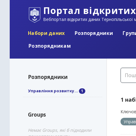
Портал відкритих
Вебпортал відкритих даних Тернопільської м
Набори даних
Розпорядники
Груп
Розпорядникам
Розпорядники
Управління розвитку...
1
1 наб
Ключов
Groups
Управ
Немає Groups, які б підходили