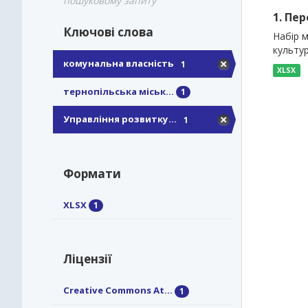
пошуковому запиту
1. Пе
Ключові слова
Набір м
культур
комунальна власність
1
XLSX
тернопільська міськ...
1
Управління розвитку...
1
Формати
XLSX
1
Ліцензії
Creative Commons At...
1