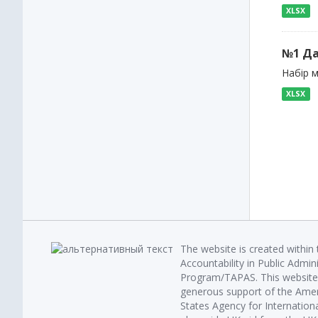
XLSX
№1 Да
Набір м
XLSX
The website is created within
Accountability in Public Admin
Program/TAPAS. This website 
generous support of the Amer
States Agency for Internatio