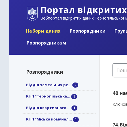
Портал відкритих
Вебпортал відкритих даних Тернопільської м
Набори даних
Розпорядники
Груп
Розпорядникам
Розпорядники
Відділ земельних ре...
2
40 н
КНП "Тернопільська...
1
Ключов
Відділ квартирного ...
1
КНП "Міська комунал...
1
74. В