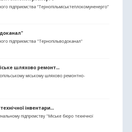
льного підприємства “Тернопільміськтеплокомуненерго”
одоканал"
ьного підприємства "Тернопільводоканал"
міське шляхово ремонт...
рнопільському міському шляхово ремонтно-
технічної інвентари...
унальному підпрємству "Міське бюро технічної