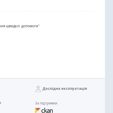
карня швидкої допомоги"
Дослідна експлуатація
х
За підтримки