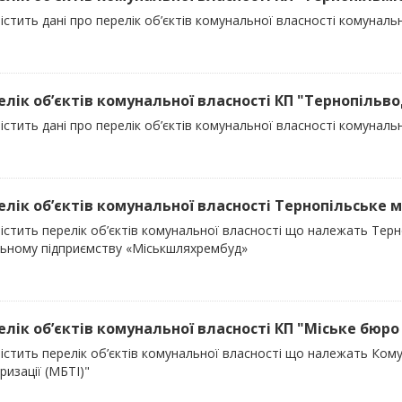
істить дані про перелік об’єктів комунальної власності комуна
релік об’єктів комунальної власності КП "Тернопільв
істить дані про перелік об’єктів комунальної власності комунал
релік об’єктів комунальної власності Тернопільське 
містить перелік об’єктів комунальної власності що належать Те
льному підприємству «Міськшляхрембуд»
релік об’єктів комунальної власності КП "Міське бюро 
істить перелік об’єктів комунальної власності що належать Ком
ризації (МБТІ)"