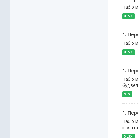
Набір м
XLSX
1. Пе
Набір м
XLSX
1. Пе
Набір 
будіве
XLS
1. Пе
Набір м
інвента
XLSX