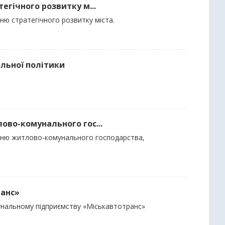
тегічного розвитку м...
ню стратегічного розвитку міста.
альної політики
лово-комунального гос...
інню житлово-комунального господарства,
ранс»
мунальному підприємству «Міськавтотранс»