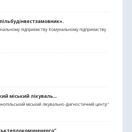
нопільбудінвестзамовник».
мунальному підприємству Комунальному підприємству
кий міський лікуваль...
рнопільський міський лікувально-діагностичний центр"
міськтеплокомуненерго”