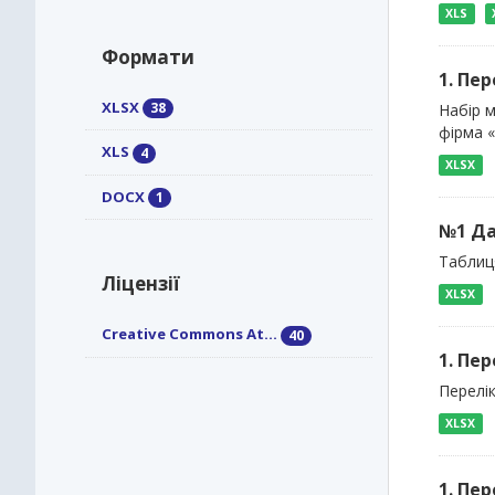
XLS
Формати
1. Пе
XLSX
38
Набір 
фірма 
XLS
4
XLSX
DOCX
1
№1 Да
Таблиця
Ліцензії
XLSX
Creative Commons At...
40
1. Пе
Перелік
XLSX
1. Пе