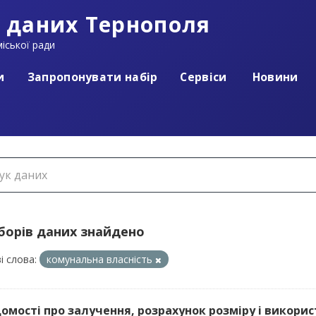
 даних Тернополя
іської ради
и
Запропонувати набір
Сервіси
Новини
аборів даних знайдено
і слова:
комунальна власність
ідомості про залучення, розрахунок розміру і викорис