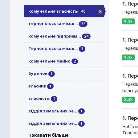
1. Пе
комунальна власність
40
Перелік
XLSX
тернопільська міськ...
33
комунальне підприєм...
24
1. Пе
Перелік
Тернопільська міськ...
3
XLSX
комунальне майно
2
будинок
1
1. Пе
Перелі
власник
1
благоус
власність
1
XLSX
відділ земельних ре...
1
1. Пе
відділ земельних ре...
1
Набір 
Тернопі
Показати більше