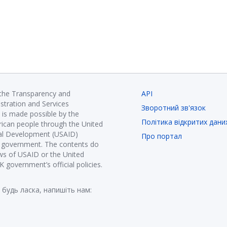
 the Transparency and
API
istration and Services
Зворотний зв'язок
is made possible by the
Політика відкритих дани
ican people through the United
nal Development (USAID)
Про портал
K government. The contents do
ews of USAID or the United
government’s official policies.
 будь ласка, напишіть нам: