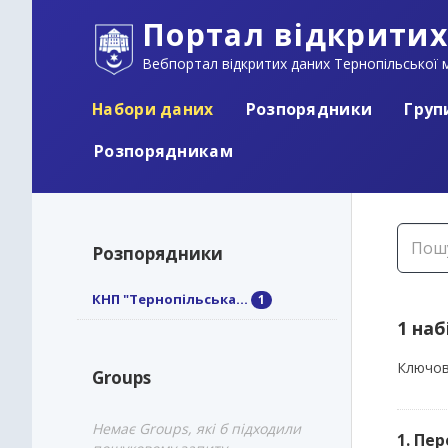
Портал відкритих
Вебпортал відкритих даних Тернопільської м
Набори даних
Розпорядники
Груп
Розпорядникам
Розпорядники
КНП "Тернопільська...
1
1 наб
Ключов
Groups
Немає Groups, які б підходили
1. Пе