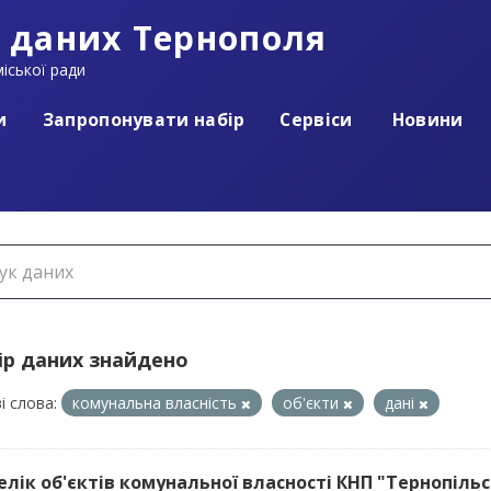
 даних Тернополя
іської ради
и
Запропонувати набір
Сервіси
Новини
ір даних знайдено
і слова:
комунальна власність
об'єкти
дані
релік об'єктів комунальної власності КНП "Тернопільс