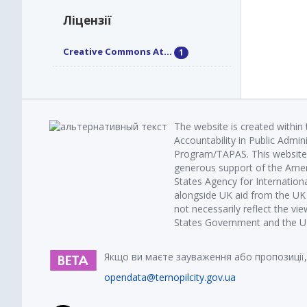
Ліцензії
Creative Commons At...
1
The website is created within
Accountability in Public Admin
Program/TAPAS. This website 
generous support of the Amer
States Agency for Internatio
alongside UK aid from the U
not necessarily reflect the vi
States Government and the UK 
Якщо ви маєте зауваження або пропозиції,
opendata@ternopilcity.gov.ua