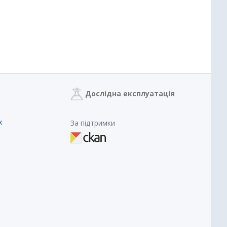
Дослідна експлуатація
х
За підтримки