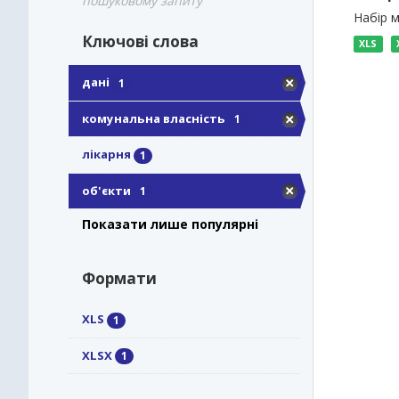
пошуковому запиту
Набір м
Ключові слова
XLS
дані
1
комунальна власність
1
лікарня
1
об'єкти
1
Показати лише популярні
Формати
XLS
1
XLSX
1