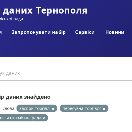
 даних Тернополя
іської ради
и
Запропонувати набір
Сервіси
Новини
ір даних знайдено
і слова:
засоби торгівлі
пересувна торгівля
пільська міська рада