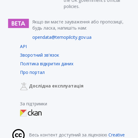
the UK government’s official
policies.
Якщо ви маєте зауваження або пропозиції,
будь ласка, напишіть нам:
opendata@ternopilcity.gov.ua
API
Зворотний зв'язок
Політика відкритих даних
Про портал
Дослідна експлуатація
За підтримки
Весь контент доступний за ліцензією
Creative