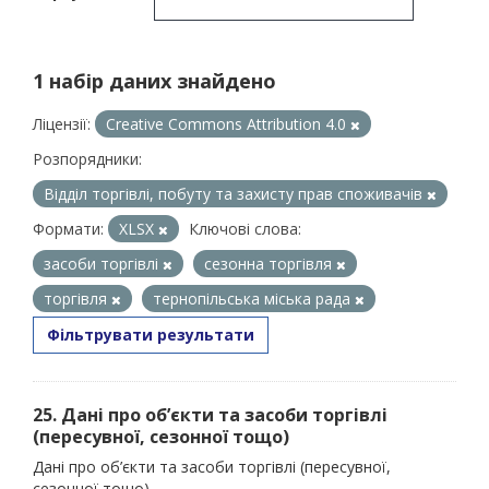
1 набір даних знайдено
Ліцензії:
Creative Commons Attribution 4.0
Розпорядники:
Відділ торгівлі, побуту та захисту прав споживачів
Формати:
XLSX
Ключові слова:
засоби торгівлі
сезонна торгівля
торгівля
тернопільська міська рада
Фільтрувати результати
25. Дані про об’єкти та засоби торгівлі
(пересувної, сезонної тощо)
Дані про об’єкти та засоби торгівлі (пересувної,
сезонної тощо)