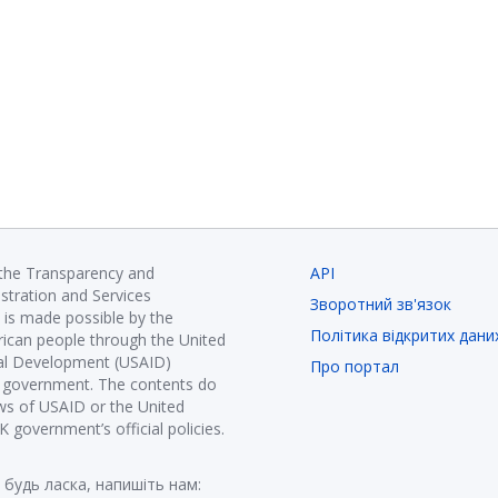
 the Transparency and
API
istration and Services
Зворотний зв'язок
is made possible by the
Політика відкритих дани
ican people through the United
nal Development (USAID)
Про портал
K government. The contents do
ews of USAID or the United
government’s official policies.
 будь ласка, напишіть нам: