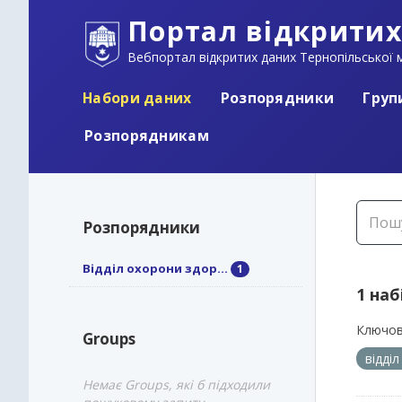
Портал відкритих
Вебпортал відкритих даних Тернопільської м
Набори даних
Розпорядники
Груп
Розпорядникам
Розпорядники
Відділ охорони здор...
1
1 наб
Ключов
Groups
відді
Немає Groups, які б підходили