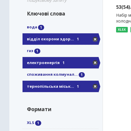
пошуковому запиту
53(54
Ключові слова
Набір м
холодна
вода
1
XLSX
відділ охорони здор...
1
газ
1
електроенергія
1
споживання колмунал...
1
тернопільська міськ...
1
Формати
XLS
1