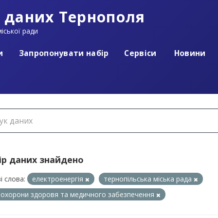
 даних Тернополя
іської ради
и
Запропонувати набір
Сервіси
Новини
ір даних знайдено
і слова:
електроенергія
тернопільська міська рада
л охорони здоровя та медичного забезпечення