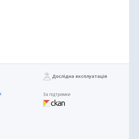
Дослідна експлуатація
х
За підтримки