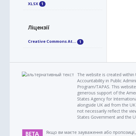
XLSX
1
Ліцензії
Creative Commons At...
1
The website is created within
Accountability in Public Admin
Program/TAPAS. This website 
generous support of the Amer
States Agency for Internatio
alongside UK aid from the U
not necessarily reflect the vi
States Government and the UK 
Якщо ви маєте зауваження або пропозиції,