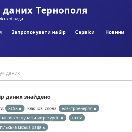
 даних Тернополя
іської ради
и
Запропонувати набір
Сервіси
Новини
ір даних знайдено
и:
XLSX
Ключові слова:
електроенергія
вання колмунальних ресурсів
газ
пільська міська рада