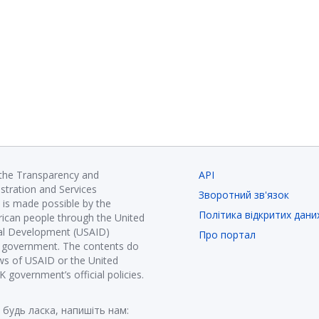
 the Transparency and
API
istration and Services
Зворотний зв'язок
is made possible by the
Політика відкритих дани
ican people through the United
nal Development (USAID)
Про портал
K government. The contents do
ews of USAID or the United
government’s official policies.
 будь ласка, напишіть нам: