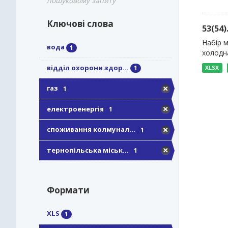
пошуковому запиту
Ключові слова
53(54
Набір м
вода
1
холодна
відділ охорони здор...
1
XLSX
газ
1
електроенергія
1
споживання колмунал...
1
тернопільська міськ...
1
Формати
XLS
1