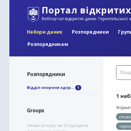
Портал відкритих
Вебпортал відкритих даних Тернопільської м
Набори даних
Розпорядники
Груп
Розпорядникам
Розпорядники
Відділ охорони здор...
1
1 наб
Формат
Groups
спожи
Немає Groups, які б підходили
терно