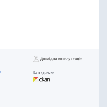
Дослідна експлуатація
х
За підтримки