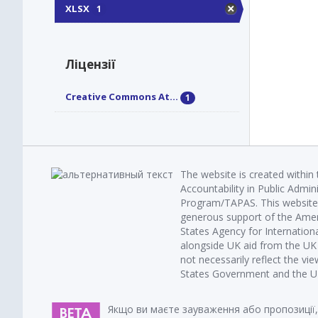
XLSX
1
Ліцензії
Creative Commons At...
1
The website is created within
Accountability in Public Admin
Program/TAPAS. This website 
generous support of the Amer
States Agency for Internatio
alongside UK aid from the U
not necessarily reflect the vi
States Government and the UK 
Якщо ви маєте зауваження або пропозиції,