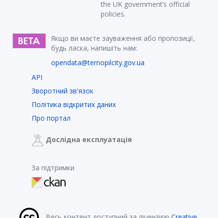
the UK government’s official
policies.
Якщо ви маєте зауваження або пропозиції,
будь ласка, напишіть нам:
opendata@ternopilcity.gov.ua
API
Зворотний зв'язок
Політика відкритих даних
Про портал
Дослідна експлуатація
За підтримки
Весь контент доступний за ліцензією
Creative