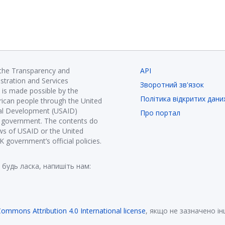
 the Transparency and
API
istration and Services
Зворотний зв'язок
is made possible by the
Політика відкритих дани
ican people through the United
nal Development (USAID)
Про портал
K government. The contents do
ews of USAID or the United
government’s official policies.
 будь ласка, напишіть нам:
Commons Attribution 4.0 International license
, якщо не зазначено і