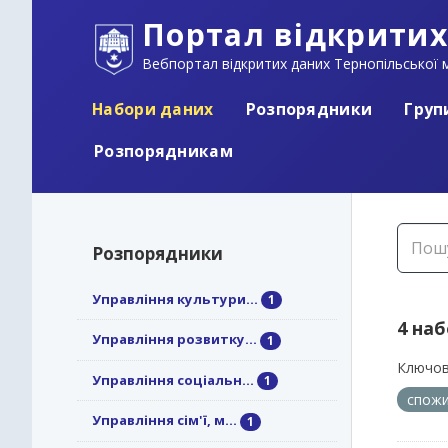
Портал відкритих
Вебпортал відкритих даних Тернопільської м
Набори даних
Розпорядники
Груп
Розпорядникам
Розпорядники
Управління культури...
1
4 на
Управління розвитку...
1
Ключов
Управління соціальн...
1
спожи
Управління сім'ї, м...
1