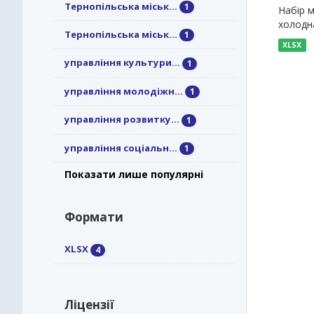
Тернопільська міськ...
1
Набір м
холодна
Тернопільська міськ...
1
XLSX
управління культури...
1
управління молодіжн...
1
управління розвитку...
1
управління соціальн...
1
Показати лише популярні
Формати
XLSX
4
Ліцензії