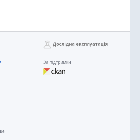
Дослідна експлуатація
х
За підтримки
нше