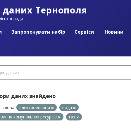
 даних Тернополя
іської ради
и
Запропонувати набір
Сервіси
Новини
бори даних знайдено
і слова:
електроенергія
вода
вання комунальних ресурсів
газ