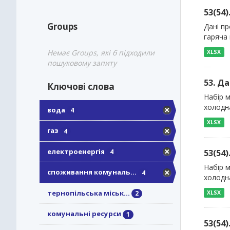
53(54
Groups
Дані пр
гаряча 
Немає Groups, які б підходили
XLSX
пошуковому запиту
53. Д
Ключові слова
Набір м
холодна
вода
4
XLSX
газ
4
електроенергія
53(54
4
Набір м
споживання комуналь...
4
холодн
тернопільська міськ...
XLSX
2
комунальні ресурси
1
53(54