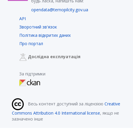
будь ласка, напишіть нам:
opendata@ternopilcity.gov.ua
API
Зворотний зв'язок
Політика відкритих даних
Про портал
Дослідна експлуатація
За підтримки
Весь контент доступний за ліцензією
Creative
Commons Attribution 4.0 International license
, якщо не
зазначено інше