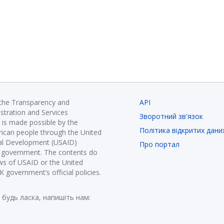
 the Transparency and
API
istration and Services
Зворотний зв'язок
is made possible by the
Політика відкритих дани
ican people through the United
nal Development (USAID)
Про портал
K government. The contents do
ews of USAID or the United
government’s official policies.
 будь ласка, напишіть нам: