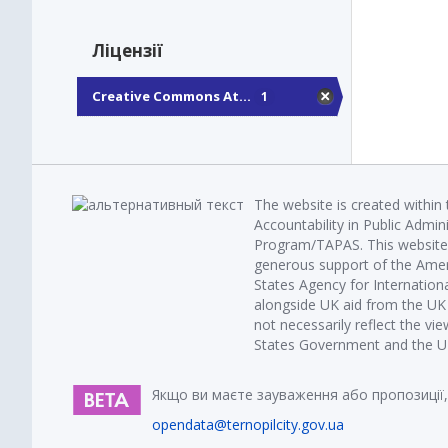
Ліцензії
Creative Commons At...
1
The website is created within
Accountability in Public Admin
Program/TAPAS. This website 
generous support of the Amer
States Agency for Internatio
alongside UK aid from the U
not necessarily reflect the vi
States Government and the UK 
Якщо ви маєте зауваження або пропозиції,
opendata@ternopilcity.gov.ua