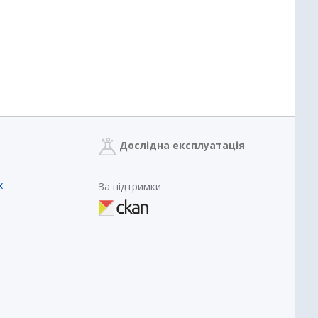
Дослідна експлуатація
х
За підтримки