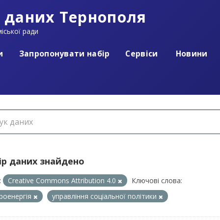
 даних Тернополя
іської ради
и
Запропонувати набір
Сервіси
Новини
ір даних знайдено
:
Creative Commons Attribution 4.0
Ключові слова:
роенергія
управління соціальної політики