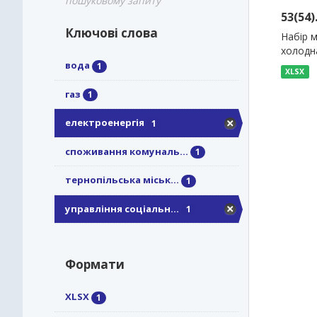
пошуковому запиту
53(54
Ключові слова
Набір м
холодн
вода
1
XLSX
газ
1
електроенергія
1
споживання комуналь...
1
тернопільська міськ...
1
управління соціальн...
1
Формати
XLSX
1