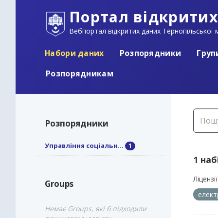
Портал відкритих
Вебпортал відкритих даних Тернопільської м
Набори даних
Розпорядники
Груп
Розпорядникам
Розпорядники
Управління соціальн...
1
1 наб
Ліцензії
Groups
елект
Немає Groups, які б підходили