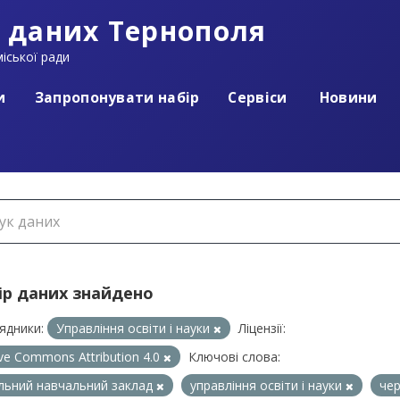
 даних Тернополя
іської ради
и
Запропонувати набір
Сервіси
Новини
ір даних знайдено
ядники:
Управління освіти і науки
Ліцензії:
ive Commons Attribution 4.0
Ключові слова:
льний навчальний заклад
управління освіти і науки
чер