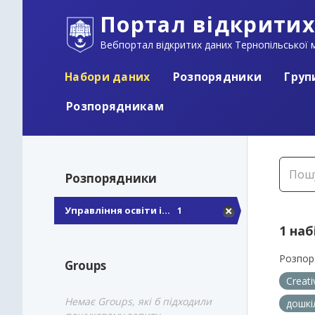
Портал відкритих
Вебпортал відкритих даних Тернопільської м
Набори даних
Розпорядники
Груп
Розпорядникам
Розпорядники
Управління освіти і...
1
1 наб
Розпор
Groups
Creat
Немає Groups, які б підходили
дошкі