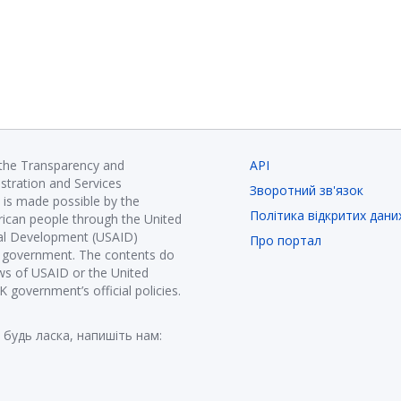
 the Transparency and
API
istration and Services
Зворотний зв'язок
is made possible by the
Політика відкритих дани
ican people through the United
nal Development (USAID)
Про портал
K government. The contents do
ews of USAID or the United
government’s official policies.
 будь ласка, напишіть нам: