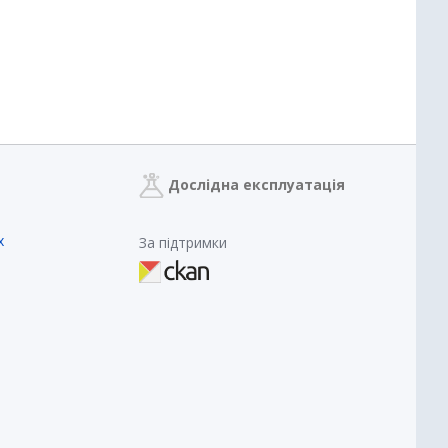
Дослідна експлуатація
х
За підтримки