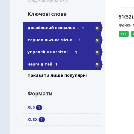
пошуковому запиту
Ключові слова
51(52
Файли м
дошкільний навчальн...
1
XLS
тернопільська міськ...
1
управління освіти і...
1
черга дітей
1
Показати лише популярні
Формати
XLS
1
XLSX
1