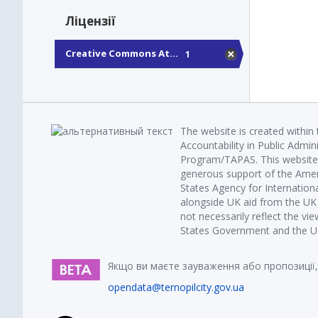
Ліцензії
Creative Commons At...
1
The website is created within
Accountability in Public Admin
Program/TAPAS. This website 
generous support of the Amer
States Agency for Internatio
alongside UK aid from the U
not necessarily reflect the vi
States Government and the UK 
Якщо ви маєте зауваження або пропозиції,
opendata@ternopilcity.gov.ua