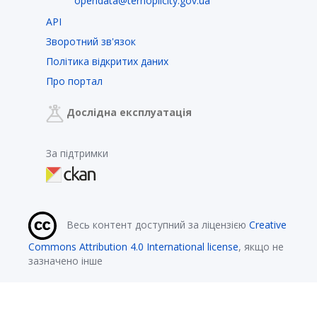
opendata@ternopilcity.gov.ua
API
Зворотний зв'язок
Політика відкритих даних
Про портал
Дослідна експлуатація
За підтримки
Весь контент доступний за ліцензією
Creative
Commons Attribution 4.0 International license
, якщо не
зазначено інше