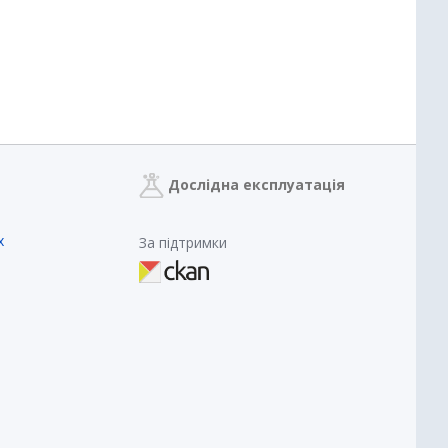
Дослідна експлуатація
х
За підтримки