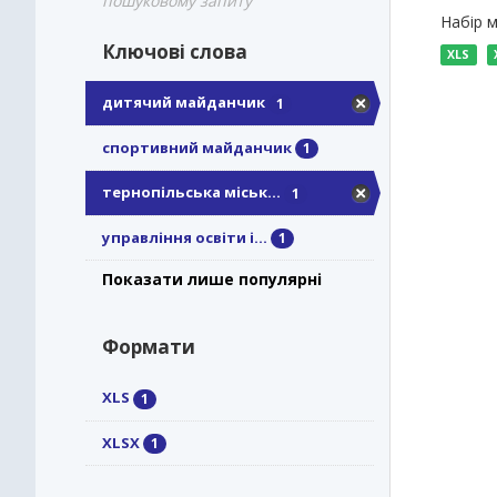
пошуковому запиту
Набір м
Ключові слова
XLS
дитячий майданчик
1
спортивний майданчик
1
тернопільська міськ...
1
управління освіти і...
1
Показати лише популярні
Формати
XLS
1
XLSX
1