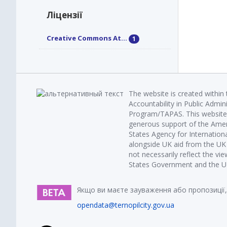
Ліцензії
Creative Commons At...
1
The website is created within
Accountability in Public Admin
Program/TAPAS. This website 
generous support of the Amer
States Agency for Internatio
alongside UK aid from the U
not necessarily reflect the vi
States Government and the UK 
Якщо ви маєте зауваження або пропозиції,
opendata@ternopilcity.gov.ua