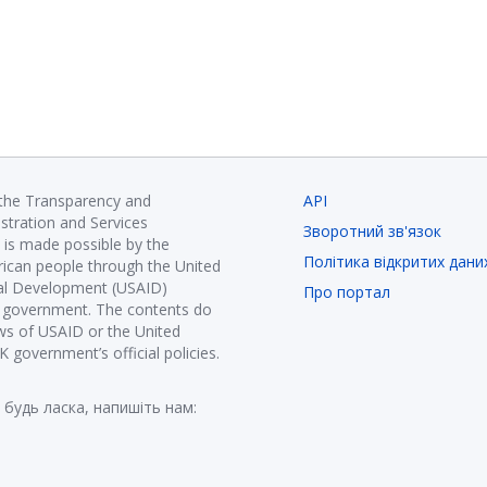
 the Transparency and
API
istration and Services
Зворотний зв'язок
is made possible by the
Політика відкритих дани
ican people through the United
nal Development (USAID)
Про портал
K government. The contents do
ews of USAID or the United
government’s official policies.
 будь ласка, напишіть нам: