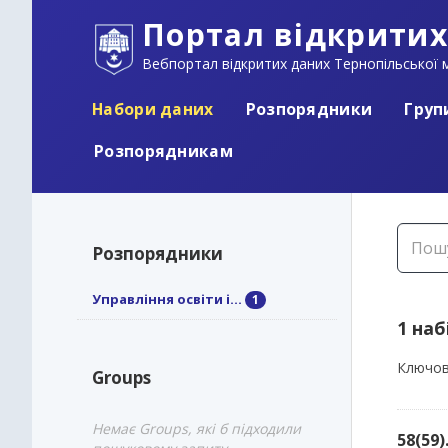
Портал відкритих
Вебпортал відкритих даних Тернопільської м
Набори даних
Розпорядники
Груп
Розпорядникам
Розпорядники
Управління освіти і...
1
1 наб
Ключов
Groups
Немає Groups, які б підходили
58(59