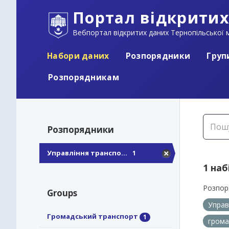
Портал відкритих
Вебпортал відкритих даних Тернопільської м
Набори даних
Розпорядники
Груп
Розпорядникам
Розпорядники
Управління транспо...
1
1 наб
Розпор
Groups
Управ
Громадський транспорт
1
грома