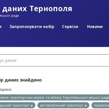
 даних Тернополя
іської ради
и
Запропонувати набір
Сервіси
Новини
ір даних знайдено
ядники:
ління транспортних мереж та зв’язку Тернопільської міської рад
дський транспорт
автомобільний транспорт
перевізн