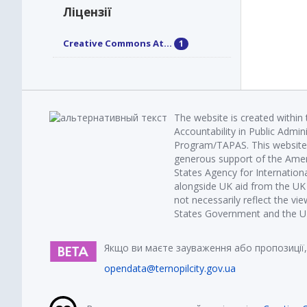
Ліцензії
Creative Commons At...
1
The website is created within
Accountability in Public Admin
Program/TAPAS. This website 
generous support of the Amer
States Agency for Internatio
alongside UK aid from the U
not necessarily reflect the vi
States Government and the UK 
Якщо ви маєте зауваження або пропозиції,
opendata@ternopilcity.gov.ua