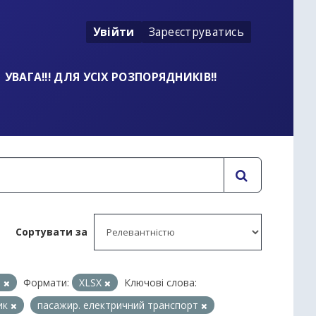
Увійти
Зареєструватись
УВАГА!!! ДЛЯ УСІХ РОЗПОРЯДНИКІВ!!
Сортувати за
и
Формати:
XLSX
Ключові слова:
ик
пасажир. електричний транспорт