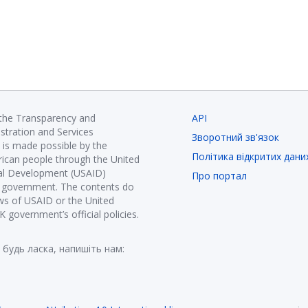
 the Transparency and
API
istration and Services
Зворотний зв'язок
is made possible by the
Політика відкритих дани
ican people through the United
nal Development (USAID)
Про портал
K government. The contents do
ews of USAID or the United
government’s official policies.
 будь ласка, напишіть нам: