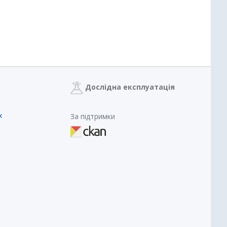
Дослідна експлуатація
х
За підтримки