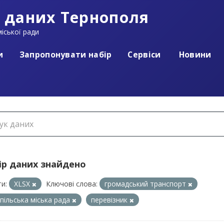
 даних Тернополя
іської ради
и
Запропонувати набір
Сервіси
Новини
ір даних знайдено
и:
XLSX
Ключові слова:
громадський транспорт
пільська міська рада
перевізник