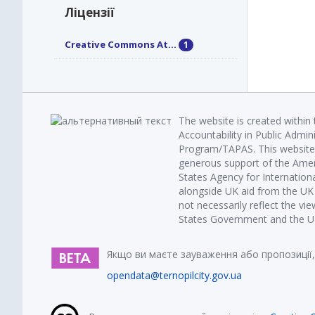
Ліцензії
Creative Commons At...
1
The website is created within
Accountability in Public Admin
Program/TAPAS. This website 
generous support of the Amer
States Agency for Internatio
alongside UK aid from the U
not necessarily reflect the vi
States Government and the UK 
Якщо ви маєте зауваження або пропозиції,
opendata@ternopilcity.gov.ua