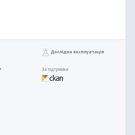
Дослідна експлуатація
х
За підтримки