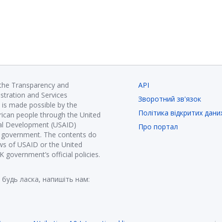
 the Transparency and
API
istration and Services
Зворотний зв'язок
is made possible by the
Політика відкритих дани
ican people through the United
nal Development (USAID)
Про портал
K government. The contents do
ews of USAID or the United
government’s official policies.
 будь ласка, напишіть нам: