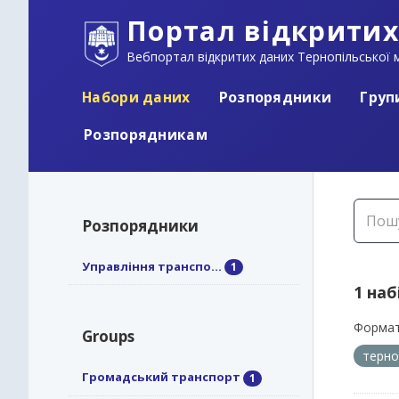
Портал відкритих
Вебпортал відкритих даних Тернопільської м
Набори даних
Розпорядники
Груп
Розпорядникам
Розпорядники
Управління транспо...
1
1 наб
Формат
Groups
терно
Громадський транспорт
1