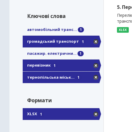
5. Пе
Перелі
Ключові слова
трансп
автомобільний транс...
1
XLSX
громадський транспорт
1
пасажир. електрични...
1
перевізник
1
тернопільська міськ...
1
Формати
XLSX
1