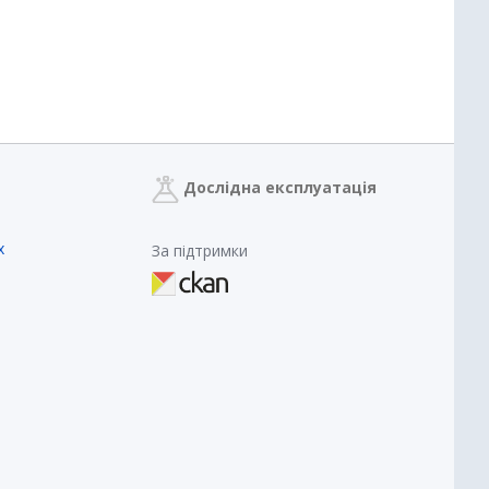
Дослідна експлуатація
х
За підтримки