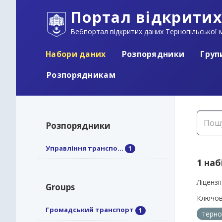
Портал відкритих
Вебпортал відкритих даних Тернопільської м
Набори даних
Розпорядники
Груп
Розпорядникам
Розпорядники
Управління транспо...
1
1 наб
Ліцензії
Groups
Ключов
Громадський транспорт
1
терно