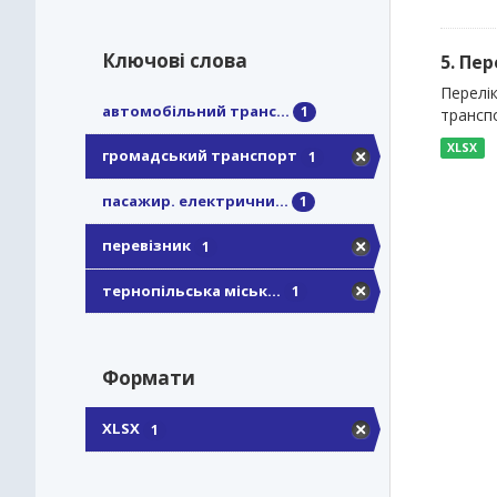
Ключові слова
5. Пе
Перелі
автомобільний транс...
1
трансп
XLSX
громадський транспорт
1
пасажир. електрични...
1
перевізник
1
тернопільська міськ...
1
Формати
XLSX
1