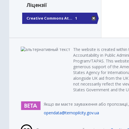
Ліцензії
Creative Commons At...
1
The website is created within
Accountability in Public Admin
Program/TAPAS. This website 
generous support of the Amer
States Agency for Internatio
alongside UK aid from the U
not necessarily reflect the vi
States Government and the UK 
Якщо ви маєте зауваження або пропозиції,
opendata@ternopilcity.gov.ua