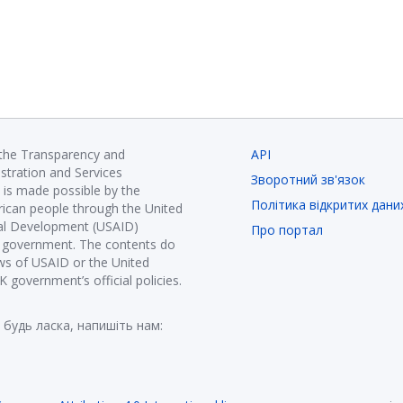
 the Transparency and
API
istration and Services
Зворотний зв'язок
is made possible by the
Політика відкритих дани
ican people through the United
nal Development (USAID)
Про портал
K government. The contents do
ews of USAID or the United
government’s official policies.
 будь ласка, напишіть нам: