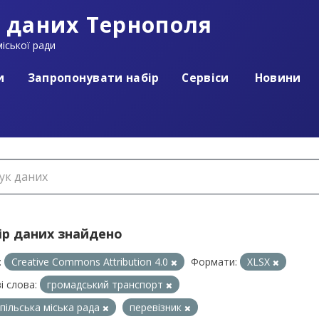
 даних Тернополя
іської ради
и
Запропонувати набір
Сервіси
Новини
ір даних знайдено
:
Creative Commons Attribution 4.0
Формати:
XLSX
і слова:
громадський транспорт
пільська міська рада
перевізник