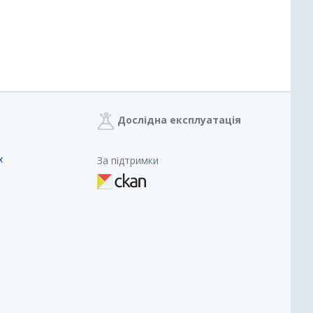
Дослідна експлуатація
х
За підтримки