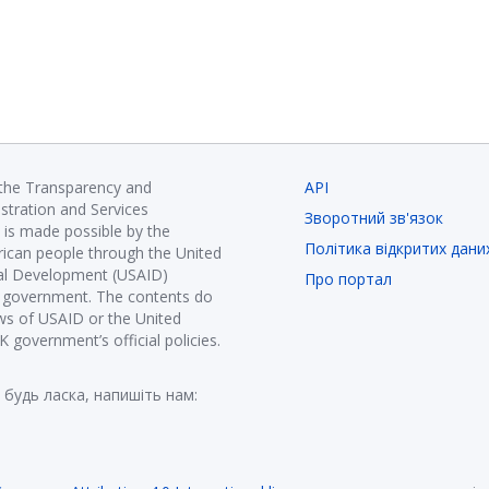
 the Transparency and
API
istration and Services
Зворотний зв'язок
is made possible by the
Політика відкритих дани
ican people through the United
nal Development (USAID)
Про портал
K government. The contents do
ews of USAID or the United
government’s official policies.
 будь ласка, напишіть нам: