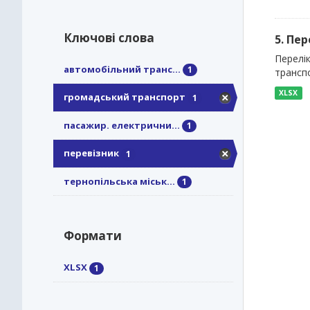
Ключові слова
5. Пе
Перелі
автомобільний транс...
1
трансп
XLSX
громадський транспорт
1
пасажир. електрични...
1
перевізник
1
тернопільська міськ...
1
Формати
XLSX
1