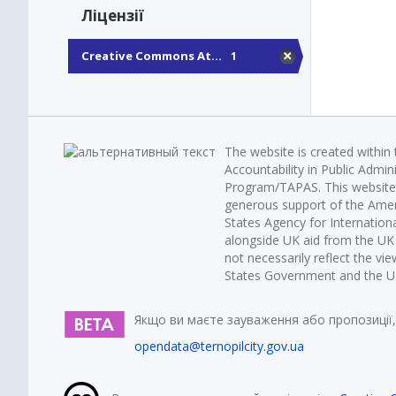
Ліцензії
Creative Commons At...
1
The website is created within
Accountability in Public Admin
Program/TAPAS. This website 
generous support of the Amer
States Agency for Internatio
alongside UK aid from the U
not necessarily reflect the vi
States Government and the UK 
Якщо ви маєте зауваження або пропозиції,
opendata@ternopilcity.gov.ua