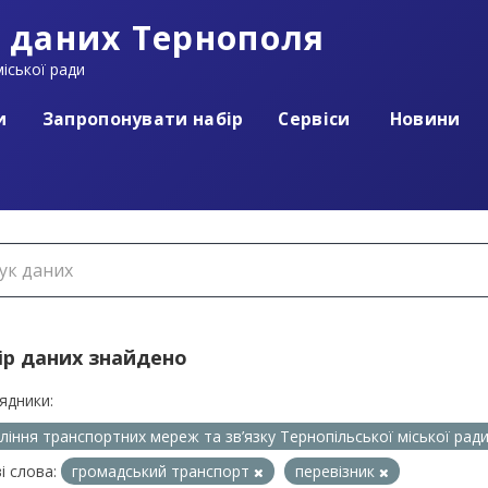
 даних Тернополя
іської ради
и
Запропонувати набір
Сервіси
Новини
ір даних знайдено
ядники:
ління транспортних мереж та зв’язку Тернопільської міської рад
і слова:
громадський транспорт
перевізник