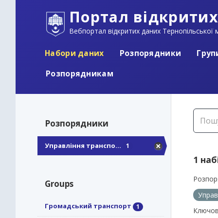
Портал відкритих
Вебпортал відкритих даних Тернопільської м
Набори даних
Розпорядники
Груп
Розпорядникам
Розпорядники
Управління транспо...
1
1 наб
Розпор
Groups
Управ
Громадський транспорт
1
Ключов