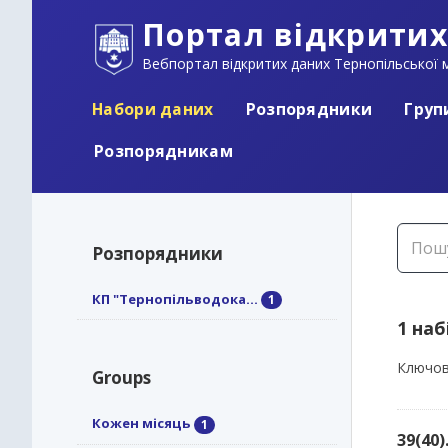
Портал відкритих
Вебпортал відкритих даних Тернопільської м
Набори даних
Розпорядники
Груп
Розпорядникам
Розпорядники
КП "Тернопільводока...
1
1 наб
Ключов
Groups
Кожен місяць
1
39(40)