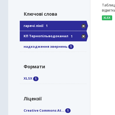
Таблиця
відміт
Ключові слова
XLSX
гарячі лінії
1
КП Тернопільводоканал
1
надходження звернень
1
Формати
XLSX
1
Ліцензії
Creative Commons At...
1