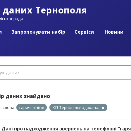
 даних Тернополя
іської ради
и
Запропонувати набір
Сервіси
Новини
ір даних знайдено
і слова:
гарячі лінії
КП Тернопільводоканал
. Дані про надходження звернень на телефонні “гарячі 