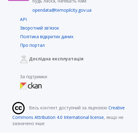
будь ласка, напишіть нам:
opendata@ternopilcity.gov.ua
API
Зворотний зв'язок
Політика відкритих даних
Про портал
Дослідна експлуатація
За підтримки
Весь контент доступний за ліцензією
Creative
Commons Attribution 4.0 International license
, якщо не
зазначено інше